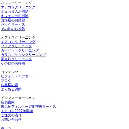
ハウスクリーニング
エアコンクリーニング
水まわりのお掃除
キッチンのお掃除
お部屋のお掃除
パックサービス
その他のお掃除
オフィスクリーニング
エアコンクリーニング
フロアクリーニング
カーペットクリーニング
ガラス・サッシクリーニング
蛍光灯クリーニング
その他のお掃除
コンテンツ
ビフォー・アフター
ブログ
お客様の声
よくある質問
インフォーメーション
店舗案内
換気扇フィルター定期交換サービス
エアコン2027年問題
ご注文の流れ
お問い合わせ
ホーム