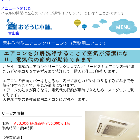
メニューを閉じる
パネルの開閉は左右のスワイプ操作（フリック）でも行うことができます
青山店
天井取付型エアコンクリーニング（業務用エアコン）
エアコンを分解洗浄することで空気が清潔にな
り、電気代の節約が期待できます
おそうじ本舗のエアコンクリーニングは人気No.1サービス！エアコン内部に潜
むカビやホコリをすみずみまで洗浄して、防カビ仕上げを行います。
エアコンの表面カバーはもちろん、内部に潜むカビやホコリをすみずみまで分
解洗浄することで、空気が清潔になります。
エアコンの効きが良くなり、電気代の節約が期待できるためコストダウンに繋
がります。
天井取付型の各種業務用エアコンにご対応します。
サービス情報
価格：
￥33,000(税抜価格￥30,000) / 1台
作業時間：約4時間
【作業範囲】