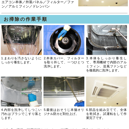
エアコン本体／外装パネル／フィルター／ファ
ン／アルミフィン／ドレンパン
お掃除の作業手順
1.まわりを汚さないように
2.本体カバー、フィルター
3.本体をしっかり養生し
しっかり養生します。
を取り外して、一つひとつ
て、専用機材で内部のアル
洗浄します。
ミフィン、送風ファンなど
を徹底的に洗浄します。
4.内部を洗浄してしつこい
5.最後はおそうじ本舗オリ
6.部品を組み立てて、全体
汚れはブラシでこすり落と
ジナル防カビ剤仕上げ。
を乾拭き。試運転をして作
します。
業完了です。