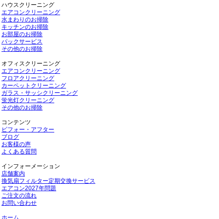
ハウスクリーニング
エアコンクリーニング
水まわりのお掃除
キッチンのお掃除
お部屋のお掃除
パックサービス
その他のお掃除
オフィスクリーニング
エアコンクリーニング
フロアクリーニング
カーペットクリーニング
ガラス・サッシクリーニング
蛍光灯クリーニング
その他のお掃除
コンテンツ
ビフォー・アフター
ブログ
お客様の声
よくある質問
インフォーメーション
店舗案内
換気扇フィルター定期交換サービス
エアコン2027年問題
ご注文の流れ
お問い合わせ
ホーム