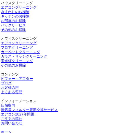
ハウスクリーニング
エアコンクリーニング
水まわりのお掃除
キッチンのお掃除
お部屋のお掃除
パックサービス
その他のお掃除
オフィスクリーニング
エアコンクリーニング
フロアクリーニング
カーペットクリーニング
ガラス・サッシクリーニング
蛍光灯クリーニング
その他のお掃除
コンテンツ
ビフォー・アフター
ブログ
お客様の声
よくある質問
インフォーメーション
店舗案内
換気扇フィルター定期交換サービス
エアコン2027年問題
ご注文の流れ
お問い合わせ
ホーム