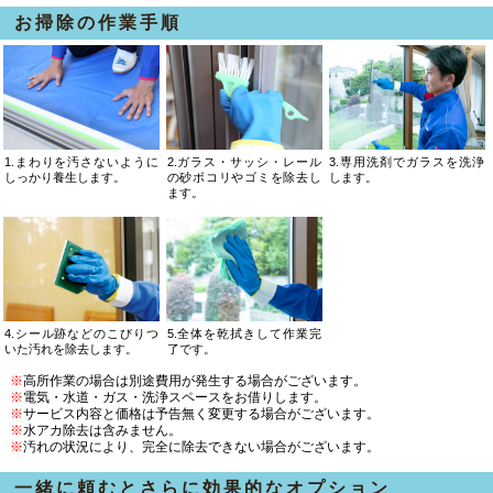
お掃除の作業手順
1.まわりを汚さないように
2.ガラス・サッシ・レール
3.専用洗剤でガラスを洗浄
しっかり養生します。
の砂ボコリやゴミを除去し
します。
ます。
4.シール跡などのこびりつ
5.全体を乾拭きして作業完
いた汚れを除去します。
了です。
※
高所作業の場合は別途費用が発生する場合がございます。
※
電気・水道・ガス・洗浄スペースをお借りします。
※
サービス内容と価格は予告無く変更する場合がございます。
※
水アカ除去は含みません。
※
汚れの状況により、完全に除去できない場合がございます。
一緒に頼むとさらに効果的なオプション