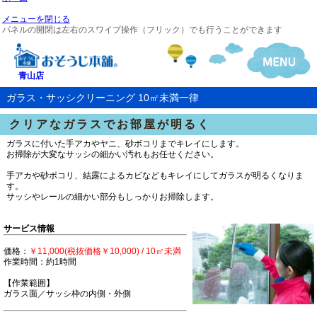
メニューを閉じる
パネルの開閉は左右のスワイプ操作（フリック）でも行うことができます
青山店
ガラス・サッシクリーニング 10㎡未満一律
クリアなガラスでお部屋が明るく
ガラスに付いた手アカやヤニ、砂ボコリまでキレイにします。
お掃除が大変なサッシの細かい汚れもお任せください。
手アカや砂ボコリ、結露によるカビなどもキレイにしてガラスが明るくなりま
す。
サッシやレールの細かい部分もしっかりお掃除します。
サービス情報
価格：
￥11,000(税抜価格￥10,000)
/ 10㎡未満
作業時間：約1時間
【作業範囲】
ガラス面／サッシ枠の内側・外側